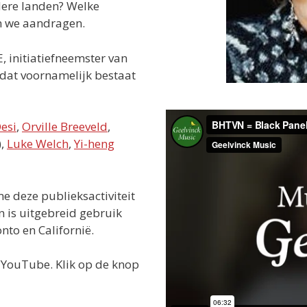
ndere landen? Welke
n we aandragen.
 initiatiefneemster van
, dat voornamelijk bestaat
esi
,
Orville Breeveld
,
),
Luke Welch
,
Yi-heng
e deze publieksactiviteit
n is uitgebreid gebruik
to en Californië.
p YouTube. Klik op de knop