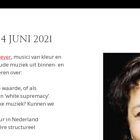
4 JUNI 2021
Beyer
, musici van kleur en
oude muziek uit binnen- en
ren over:
 waarde, of als
n ‘white supremacy’.
ieke muziek? Kunnen we
ur in Nederland
ère structureel