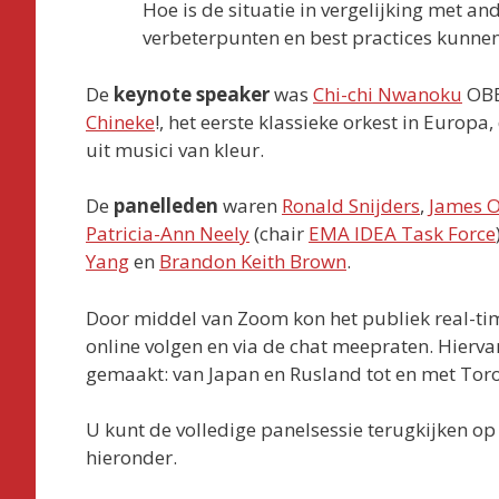
Hoe is de situatie in vergelijking met a
verbeterpunten en best practices kunne
De
keynote speaker
was
Chi-chi Nwanoku
OBE,
Chineke
!, het eerste klassieke orkest in Europa
uit musici van kleur.
De
panelleden
waren
Ronald Snijders
,
James O
Patricia-Ann Neely
(chair
EMA IDEA Task Force
Yang
en
Brandon Keith Brown
.
Door middel van Zoom kon het publiek real-tim
online volgen en via de chat meepraten. Hierva
gemaakt: van Japan en Rusland tot en met Toron
U kunt de volledige panelsessie terugkijken o
hieronder.